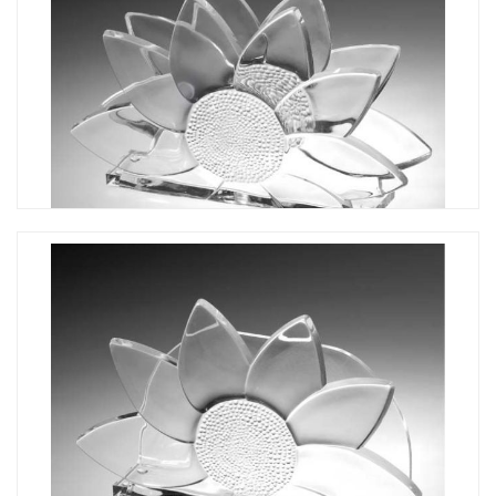
CO-130D 太陽花餐巾紙架-雙面花