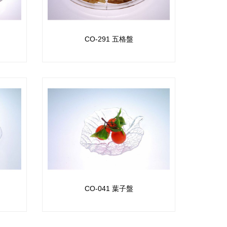
CO-291 五格盤
CO-041 葉子盤