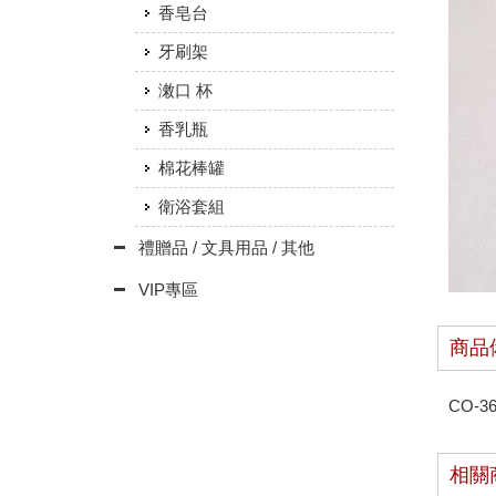
香皂台
牙刷架
潄口 杯
香乳瓶
棉花棒罐
衛浴套組
禮贈品 / 文具用品 / 其他
VIP專區
商品
CO-3
相關