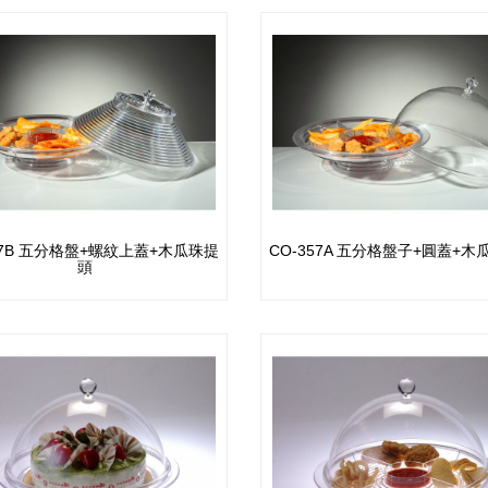
57B 五分格盤+螺紋上蓋+木瓜珠提
CO-357A 五分格盤子+圓蓋+
頭